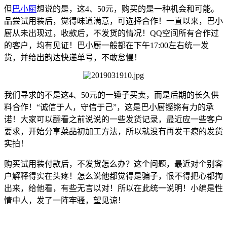
但
巴小厨
想说的是，这4、50元，购买的是一种机会和可能。
品尝试用装后，觉得味道满意，可选择合作！一直以来，巴小
厨从未出现过，收款后，不发货的情况！QQ空间所有合作过
的客户，均有见证！巴小厨一般都在下午17:00左右统一发
货，并给出韵达快递单号，不敢怠慢！
我们寻求的不是这4、50元的一锤子买卖，而是后期的长久供
料合作！“诚信于人，守信于己”，这是巴小厨铿锵有力的承
诺！大家可以翻看之前说说的一些发货记录，最近应一些客户
要求，开始分享菜品初加工方法，所以就没有再发干瘪的发货
实拍！
购买试用装付款后，不发货怎么办？这个问题，最近对个别客
户解释得实在头疼！怎么说他都觉得是骗子，恨不得把心都掏
出来，给他看，有些无言以对！所以在此统一说明！小编是性
情中人，发了一阵牢骚，望见谅！