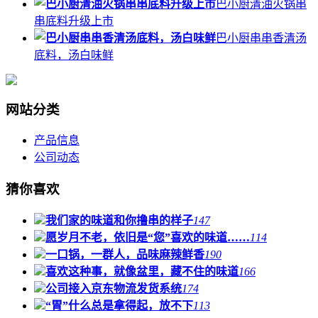
巴小厨清油火锅串
串底料升级上市
巴小厨串串香清汤
底料，汤白味鲜
网站分类
产品信息
公司动态
猜你喜欢
我们家的味道和你撸串的样子
147
愿岁月不老，依旧是“您”喜欢的味道……
114
一口锅，一群人，品味麻辣鲜香
190
喜欢这种事，就像盆里，藏不住的味道
166
公司接入京东物流发货系统
174
“胃”什么总是拿得起，放不下
113