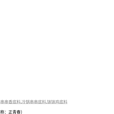
:
串串香底料
,
冷锅串串底料
,
钵钵鸡底料
微信昵称：正青春）