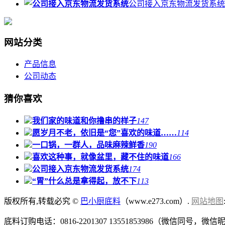
公司接入京东物流发货系统
网站分类
产品信息
公司动态
猜你喜欢
我们家的味道和你撸串的样子
147
愿岁月不老，依旧是“您”喜欢的味道……
114
一口锅，一群人，品味麻辣鲜香
190
喜欢这种事，就像盆里，藏不住的味道
166
公司接入京东物流发货系统
174
“胃”什么总是拿得起，放不下
113
版权所有,转载必究 ©
巴小厨底料
（www.e273.com）.
网站地图
底料订购电话：0816-2201307 13551853986（微信同号，