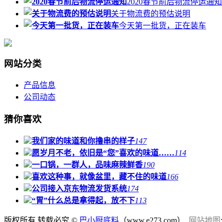
​2020春节前后物流停运通知
关于物流费的预估说明
今天第一批货，正在装车
网站分类
产品信息
公司动态
猜你喜欢
我们家的味道和你撸串的样子
147
愿岁月不老，依旧是“您”喜欢的味道……
114
一口锅，一群人，品味麻辣鲜香
190
喜欢这种事，就像盆里，藏不住的味道
166
公司接入京东物流发货系统
174
“胃”什么总是拿得起，放不下
113
版权所有,转载必究 ©
巴小厨底料
（www.e273.com）.
网站地图