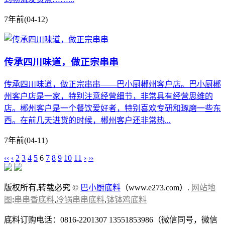
7年前
(04-12)
传承四川味道，做正宗串串
传承四川味道，做正宗串串——巴小厨郴州客户店。巴小厨郴
州客户店是一家，特别注意经营细节，非常具有经营思维的
店。郴州客户是一个餐饮爱好者，特别喜欢专研和琢磨一些东
西。在前几天进货的时候，郴州客户还非常热...
7年前
(04-11)
‹‹
‹
2
3
4
5
6
7
8
9
10
11
›
››
版权所有,转载必究 ©
巴小厨底料
（www.e273.com）.
网站地
图
:
串串香底料
,
冷锅串串底料
,
钵钵鸡底料
底料订购电话：0816-2201307 13551853986（微信同号，微信